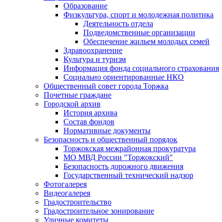
Образование
Физкультура, спорт и молодежная политика
Деятельность отдела
Подведомственные организации
Обеспечение жильем молодых семей
Здравоохранение
Культура и туризм
Информация фонда социального страхования
Социально ориентированные НКО
Общественный совет города Торжка
Почетные граждане
Городской архив
История архива
Состав фондов
Нормативные документы
Безопасность и общественный порядок
Торжокская межрайонная прокуратура
МО МВД России "Торжокский"
Безопасность дорожного движения
Государственный технический надзор
Фотогалерея
Видеогалерея
Градостроительство
Градостроительное зонирование
Уличные комитеты