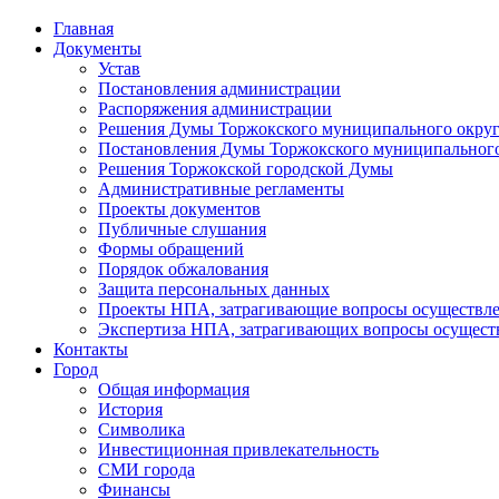
Главная
Документы
Устав
Постановления администрации
Распоряжения администрации
Решения Думы Торжокского муниципального округ
Постановления Думы Торжокского муниципального
Решения Торжокской городской Думы
Административные регламенты
Проекты документов
Публичные слушания
Формы обращений
Порядок обжалования
Защита персональных данных
Проекты НПА, затрагивающие вопросы осуществле
Экспертиза НПА, затрагивающих вопросы осущест
Контакты
Город
Общая информация
История
Символика
Инвестиционная привлекательность
СМИ города
Финансы