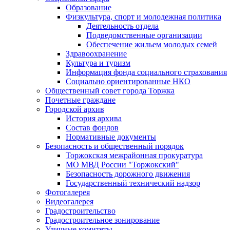
Образование
Физкультура, спорт и молодежная политика
Деятельность отдела
Подведомственные организации
Обеспечение жильем молодых семей
Здравоохранение
Культура и туризм
Информация фонда социального страхования
Социально ориентированные НКО
Общественный совет города Торжка
Почетные граждане
Городской архив
История архива
Состав фондов
Нормативные документы
Безопасность и общественный порядок
Торжокская межрайонная прокуратура
МО МВД России "Торжокский"
Безопасность дорожного движения
Государственный технический надзор
Фотогалерея
Видеогалерея
Градостроительство
Градостроительное зонирование
Уличные комитеты