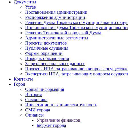
Документы
Устав
Постановления администрации
Распоряжения администрации
Решения Думы Торжокского муниципального округ
Постановления Думы Торжокского муниципального
Решения Торжокской городской Думы
Административные регламенты
Проекты документов
Публичные слушания
Формы обращений
Порядок обжалования
Защита персональных данных
Проекты НПА, затрагивающие вопросы осуществле
Экспертиза НПА, затрагивающих вопросы осущест
Контакты
Город
Общая информация
История
Символика
Инвестиционная привлекательность
СМИ города
Финансы
Управление финансов
Бюджет города