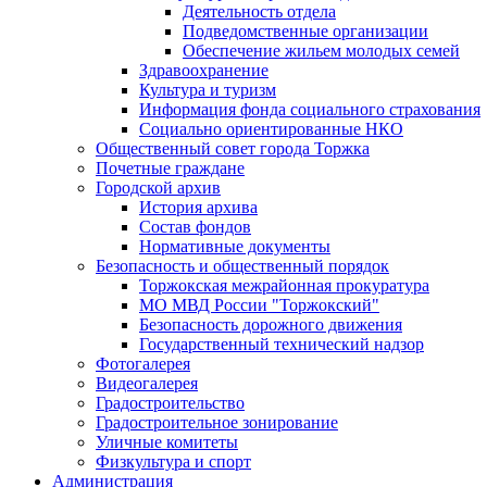
Деятельность отдела
Подведомственные организации
Обеспечение жильем молодых семей
Здравоохранение
Культура и туризм
Информация фонда социального страхования
Социально ориентированные НКО
Общественный совет города Торжка
Почетные граждане
Городской архив
История архива
Состав фондов
Нормативные документы
Безопасность и общественный порядок
Торжокская межрайонная прокуратура
МО МВД России "Торжокский"
Безопасность дорожного движения
Государственный технический надзор
Фотогалерея
Видеогалерея
Градостроительство
Градостроительное зонирование
Уличные комитеты
Физкультура и спорт
Администрация