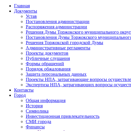
Главная
Документы
Устав
Постановления администрации
Распоряжения администрации
Решения Думы Торжокского муниципального округ
Постановления Думы Торжокского муниципального
Решения Торжокской городской Думы
Административные регламенты
Проекты документов
Публичные слушания
Формы обращений
Порядок обжалования
Защита персональных данных
Проекты НПА, затрагивающие вопросы осуществле
Экспертиза НПА, затрагивающих вопросы осущест
Контакты
Город
Общая информация
История
Символика
Инвестиционная привлекательность
СМИ города
Финансы