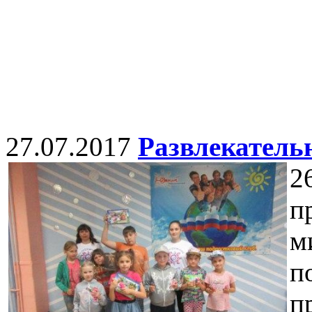
27.07.2017
Развлекатель
2
п
м
п
п