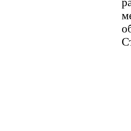
р
м
о
С