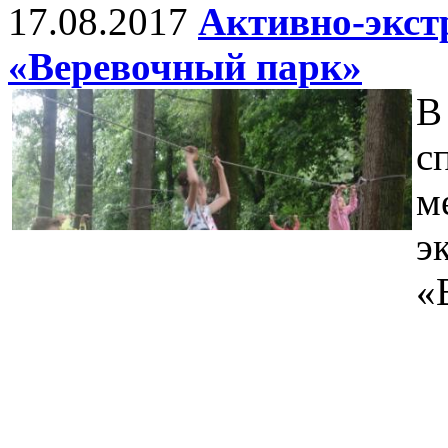
17.08.2017
Aктивно-экст
«Веревочный парк»
В
с
м
э
«