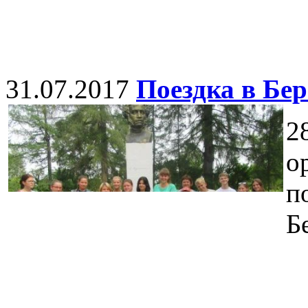
31.07.2017
Поездка в Бе
2
о
п
Б