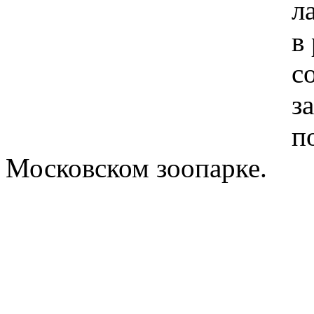
л
в
с
з
п
Московском зоопарке.