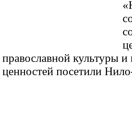
«
с
с
ц
православной культуры и
ценностей посетили Нило