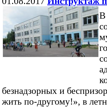
01.08.2017
Инструктаж п
В
с
м
г
с
а
к
безнадзорных и беспризор
жить по-другому!», в лет