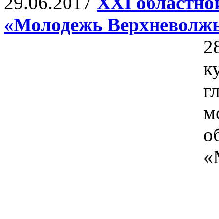
29.06.2017
XXI областно
«Молодежь Верхневолжь
2
к
г
м
о
«