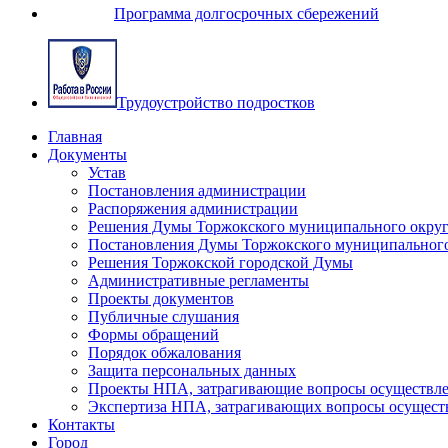
Программа долгосрочных сбережений
Трудоустройство подростков
Главная
Документы
Устав
Постановления администрации
Распоряжения администрации
Решения Думы Торжокского муниципального округ
Постановления Думы Торжокского муниципального
Решения Торжокской городской Думы
Административные регламенты
Проекты документов
Публичные слушания
Формы обращений
Порядок обжалования
Защита персональных данных
Проекты НПА, затрагивающие вопросы осуществле
Экспертиза НПА, затрагивающих вопросы осущест
Контакты
Город