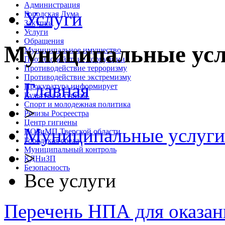
Администрация
Услуги
Городская Дума
Закупки
Услуги
Обращения
Муниципальные усл
Муниципальное имущество
Противодействие коррупции
Противодействие терроризму
Противодействие экстремизму
Главная
Прокуратура информирует
Культура и туризм
Спорт и молодежная политика
>
Релизы Росреестра
Центр гигиены
Муниципальные услуги
ЦОЗиМП Тверской области
Городская среда
Муниципальный контроль
>
КДНиЗП
Безопасность
Все услуги
Перечень НПА для оказан