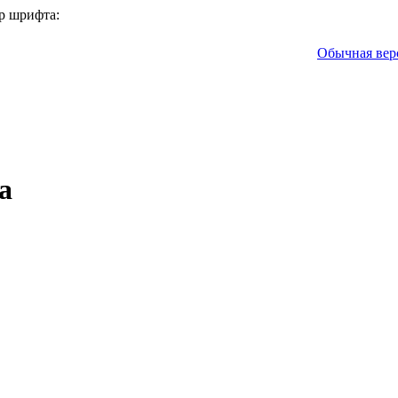
р шрифта:
Обычная вер
а