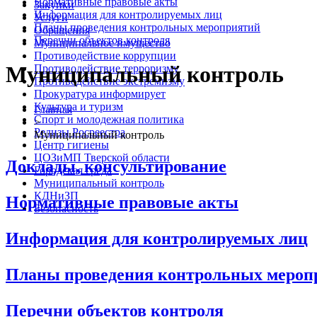
Нормативные правовые акты
Закупки
Информация для контролируемых лиц
Услуги
Планы проведения контрольных мероприятий
Обращения
Перечни объектов контроля
Муниципальное имущество
Противодействие коррупции
Муниципальный контроль
Противодействие терроризму
Противодействие экстремизму
Прокуратура информирует
Культура и туризм
Главная
Спорт и молодежная политика
>
Релизы Росреестра
Муниципальный контроль
Центр гигиены
ЦОЗиМП Тверской области
Доклады, консультирование
Городская среда
Муниципальный контроль
Нормативные правовые акты
КДНиЗП
Безопасность
Информация для контролируемых лиц
Планы проведения контрольных мероп
Перечни объектов контроля