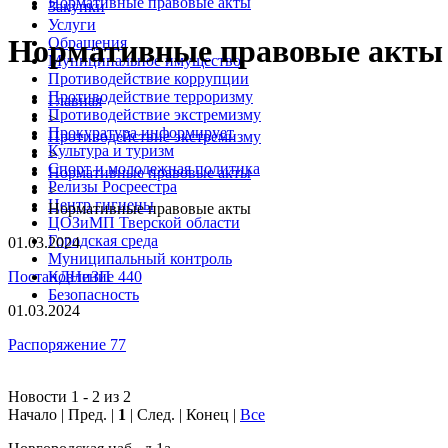
Нормативные правовые акты
Закупки
Услуги
Нормативные правовые акты
Обращения
Муниципальное имущество
Противодействие коррупции
Противодействие терроризму
Главная
Противодействие экстремизму
>
Прокуратура информирует
Противодействие экстремизму
Культура и туризм
>
Спорт и молодежная политика
Нормативные правовые акты
Релизы Росреестра
>
Центр гигиены
Нормативные правовые акты
ЦОЗиМП Тверской области
Городская среда
01.03.2024
Муниципальный контроль
Постановление 440
КДНиЗП
Безопасность
01.03.2024
Распоряжение 77
Новости 1 - 2 из 2
Начало | Пред. |
1
| След. | Конец
|
Все