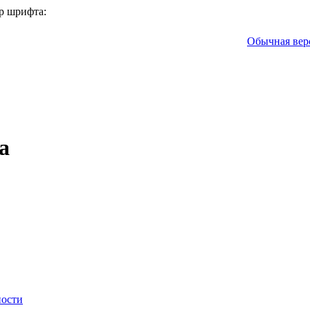
р шрифта:
Обычная вер
а
ности