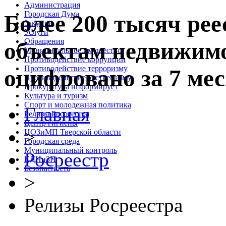
Администрация
Городская Дума
Более 200 тысяч рее
Закупки
Услуги
Обращения
объектам недвижимо
Муниципальное имущество
Противодействие коррупции
Противодействие терроризму
оцифровано за 7 мес
Противодействие экстремизму
Прокуратура информирует
Культура и туризм
Спорт и молодежная политика
Главная
Релизы Росреестра
Центр гигиены
>
ЦОЗиМП Тверской области
Городская среда
Муниципальный контроль
Росреестр
КДНиЗП
Безопасность
>
Релизы Росреестра