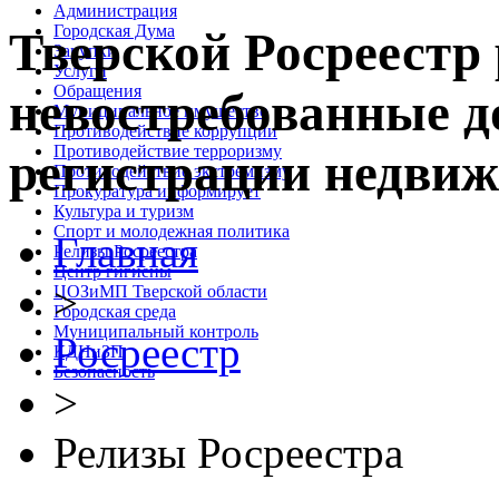
Администрация
Городская Дума
Тверской Росреестр 
Закупки
Услуги
Обращения
невостребованные д
Муниципальное имущество
Противодействие коррупции
Противодействие терроризму
регистрации недви
Противодействие экстремизму
Прокуратура информирует
Культура и туризм
Спорт и молодежная политика
Главная
Релизы Росреестра
Центр гигиены
>
ЦОЗиМП Тверской области
Городская среда
Муниципальный контроль
Росреестр
КДНиЗП
Безопасность
>
Релизы Росреестра