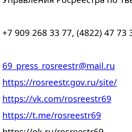
+7 909 268 33 77, (4822) 47 73 
69_press_rosreestr@mail.ru
https://rosreestr.gov.ru/site/
https
://
vk
.
com
/
rosreestr
69
https://t.me/rosreestr69
https://ok.ru/rosreestr69