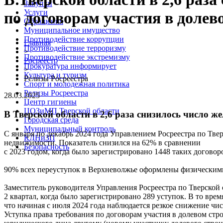
Закупки
Услуги
по договорам участия в долев
Обращения
Муниципальное имущество
Противодействие коррупции
Главная
Противодействие терроризму
>
Противодействие экстремизму
Росреестр
Прокуратура информирует
>
Культура и туризм
Релизы Росреестра
Спорт и молодежная политика
Релизы Росреестра
28.03.2025
Центр гигиены
ЦОЗиМП Тверской области
В Тверской области в 2,6 раза снизилось число ж
Городская среда
Муниципальный контроль
С января по декабрь 2024 года Управлением Росреестра по Твер
КДНиЗП
недвижимости. Показатель снизился на 62% в сравнении
Безопасность
с 2023 годом, когда было зарегистрировано 1448 таких договор
90% всех переуступок в Верхневолжье оформлены физическими
Заместитель руководителя Управления Росреестра по Тверской
2 квартал, когда было зарегистрировано 289 уступок. В то врем
что начиная с июля 2024 года наблюдается резкое снижение чис
Уступка права требования по договорам участия в долевом ст