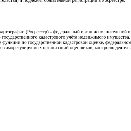
ельства) и подлежит обязательной регистрации в Росреестре.
 картографии (Росреестр) – федеральный орган исполнительной 
 государственного кадастрового учёта недвижимого имущества, 
е функции по государственной кадастровой оценке, федеральному
стью саморегулируемых организаций оценщиков, контролю деяте