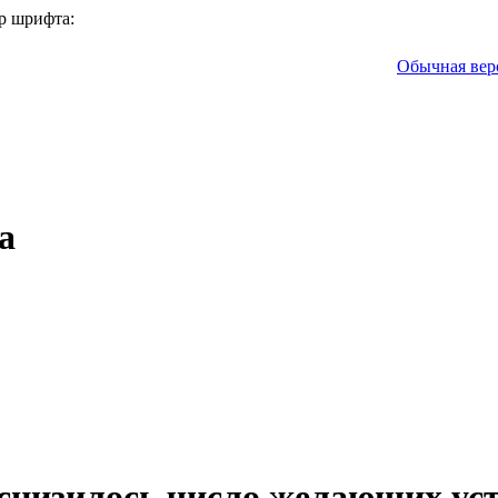
р шрифта:
Обычная вер
а
а снизилось число желающих ус