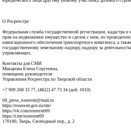
юридического лица другому (новому участнику долевого строит
О Росреестре
Федеральная служба государственной регистрации, кадастра и
прав на недвижимое имущество и сделок с ним, по проведению
навигационного обеспечения транспортного комплекса, а такж
государственному земельному надзору, надзору за деятельно
управляющих.
Контакты для СМИ
Макарова Елена Сергеевна,
помощник руководителя
Управления Росреестра по Тверской области
+7 909 268 33 77, (4822) 47 73 34 (доб. 1010)
69_press_rosreestr@mail.ru
https://rosreestr.gov.ru/site/
https://vk.com/rosreestr69
https://t.me/rosreestr69
170100, Тверь, Свободный пер., д. 2