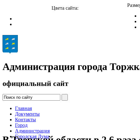
Разме
Цвета сайта:
Администрация города Торжк
официальный сайт
Главная
Документы
Контакты
Город
Администрация
Городская Дума
В Тверской области в 2,6 раз