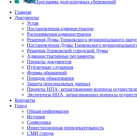
Программа долгосрочных сбережений
Главная
Документы
Устав
Постановления администрации
Распоряжения администрации
Решения Думы Торжокского муниципального округ
Постановления Думы Торжокского муниципального
Решения Торжокской городской Думы
Административные регламенты
Проекты документов
Публичные слушания
Формы обращений
Порядок обжалования
Защита персональных данных
Проекты НПА, затрагивающие вопросы осуществле
Экспертиза НПА, затрагивающих вопросы осущест
Контакты
Город
Общая информация
История
Символика
Инвестиционная привлекательность
СМИ города