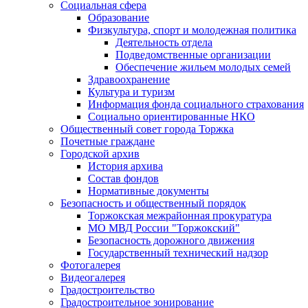
Социальная сфера
Образование
Физкультура, спорт и молодежная политика
Деятельность отдела
Подведомственные организации
Обеспечение жильем молодых семей
Здравоохранение
Культура и туризм
Информация фонда социального страхования
Социально ориентированные НКО
Общественный совет города Торжка
Почетные граждане
Городской архив
История архива
Состав фондов
Нормативные документы
Безопасность и общественный порядок
Торжокская межрайонная прокуратура
МО МВД России "Торжокский"
Безопасность дорожного движения
Государственный технический надзор
Фотогалерея
Видеогалерея
Градостроительство
Градостроительное зонирование