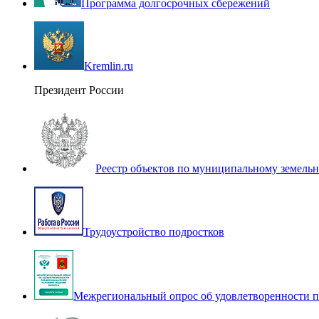
Программа долгосрочных сбережений
Kremlin.ru
Президент России
Реестр объектов по муниципальному земель
Трудоустройство подростков
Межрегиональный опрос об удовлетворенности п