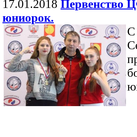
17.01.2018
Первенство Ц
юниорок.
С
С
п
б
ю