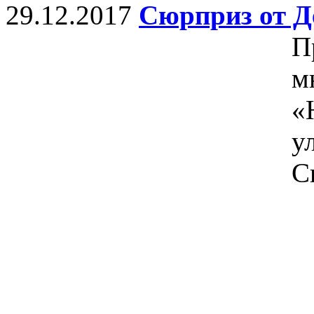
29.12.2017
Сюрприз от Д
П
м
«
у
С