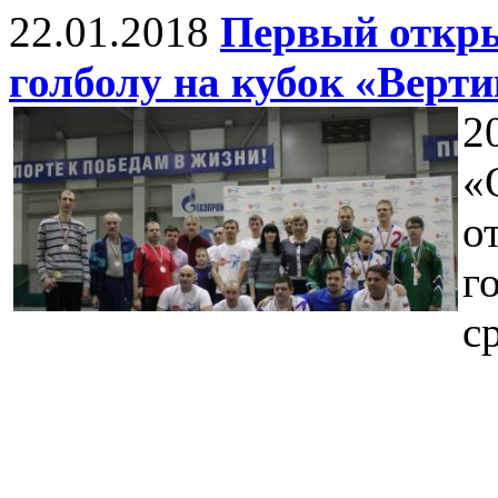
22.01.2018
Первый откры
голболу на кубок «Верти
2
«
о
г
с