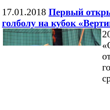
17.01.2018
Первый откры
голболу на кубок «Верт
2
«
о
г
с