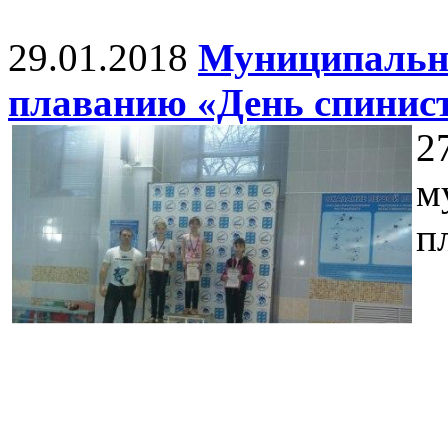
29.01.2018
Муниципальны
плаванию «День спинис
2
м
п