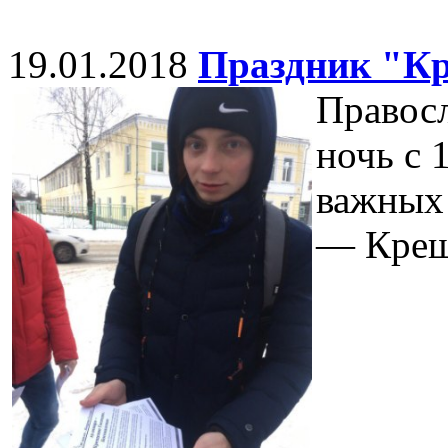
19.01.2018
Праздник "К
Правосл
ночь с 
важных 
— Крещ