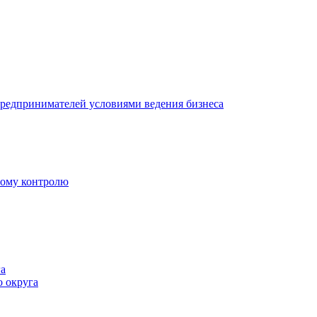
редпринимателей условиями ведения бизнеса
ному контролю
а
 округа