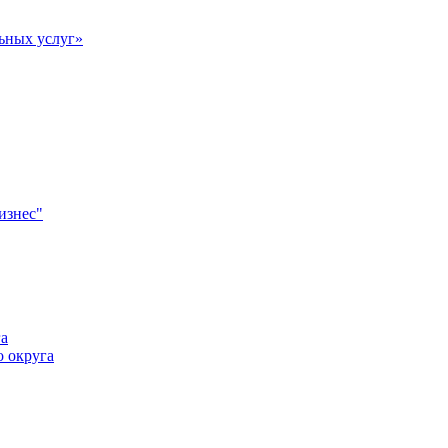
ьных услуг»
изнес"
а
 округа