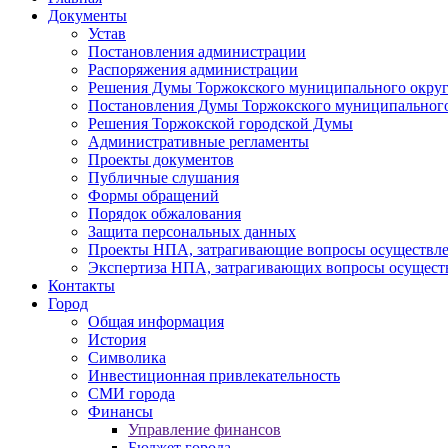
Документы
Устав
Постановления администрации
Распоряжения администрации
Решения Думы Торжокского муниципального округ
Постановления Думы Торжокского муниципального
Решения Торжокской городской Думы
Административные регламенты
Проекты документов
Публичные слушания
Формы обращений
Порядок обжалования
Защита персональных данных
Проекты НПА, затрагивающие вопросы осуществле
Экспертиза НПА, затрагивающих вопросы осущест
Контакты
Город
Общая информация
История
Символика
Инвестиционная привлекательность
СМИ города
Финансы
Управление финансов
Бюджет города