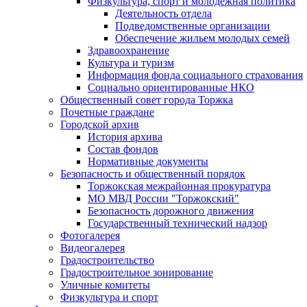
Физкультура, спорт и молодежная политика
Деятельность отдела
Подведомственные организации
Обеспечение жильем молодых семей
Здравоохранение
Культура и туризм
Информация фонда социального страхования
Социально ориентированные НКО
Общественный совет города Торжка
Почетные граждане
Городской архив
История архива
Состав фондов
Нормативные документы
Безопасность и общественный порядок
Торжокская межрайонная прокуратура
МО МВД России "Торжокский"
Безопасность дорожного движения
Государственный технический надзор
Фотогалерея
Видеогалерея
Градостроительство
Градостроительное зонирование
Уличные комитеты
Физкультура и спорт