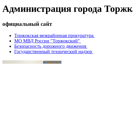
Администрация города Торжк
официальный сайт
Торжокская межрайонная прокуратура
МО МВД России "Торжокский"
Безопасность дорожного движения
Государственный технический надзор