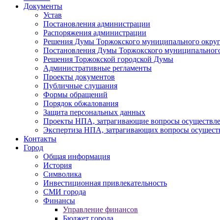
Документы
Устав
Постановления администрации
Распоряжения администрации
Решения Думы Торжокского муниципального округ
Постановления Думы Торжокского муниципального
Решения Торжокской городской Думы
Административные регламенты
Проекты документов
Публичные слушания
Формы обращений
Порядок обжалования
Защита персональных данных
Проекты НПА, затрагивающие вопросы осуществле
Экспертиза НПА, затрагивающих вопросы осущест
Контакты
Город
Общая информация
История
Символика
Инвестиционная привлекательность
СМИ города
Финансы
Управление финансов
Бюджет города