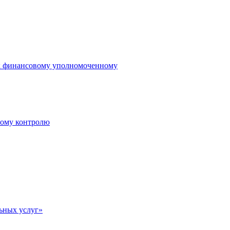
 к финансовому уполномоченному
ному контролю
ьных услуг»