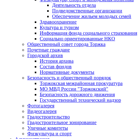
Деятельность отдела
Подведомственные организации
Обеспечение жильем молодых семей
Здравоохранение
Культура и туризм
Информация фонда социального страхования
Социально ориентированные НКО
Общественный совет города Торжка
Почетные граждане
Городской архив
История архива
Состав фондов
Нормативные документы
Безопасность и общественный порядок
Торжокская межрайонная прокуратура
МО МВД России "Торжокский"
Безопасность дорожного движения
Государственный технический надзор
Фотогалерея
Видеогалерея
Градостроительство
Градостроительное зонирование
Уличные комитеты
Физкультура и спорт