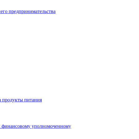
него предпринимательства
а продукты питания
 к финансовому уполномоченному