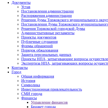
Документы
Устав
Постановления администрации
Распоряжения администрации
Решения Думы Торжокского муниципального округ
Постановления Думы Торжокского муниципального
Решения Торжокской городской Думы
Административные регламенты
Проекты документов
Публичные слушания
Формы обращений
Порядок обжалования
Защита персональных данных
Проекты НПА, затрагивающие вопросы осуществле
Экспертиза НПА, затрагивающих вопросы осущест
Контакты
Город
Общая информация
История
Символика
Инвестиционная привлекательность
СМИ города
Финансы
Управление финансов
Бюджет города