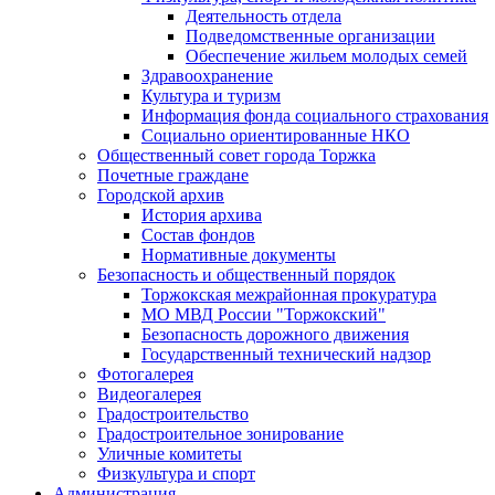
Деятельность отдела
Подведомственные организации
Обеспечение жильем молодых семей
Здравоохранение
Культура и туризм
Информация фонда социального страхования
Социально ориентированные НКО
Общественный совет города Торжка
Почетные граждане
Городской архив
История архива
Состав фондов
Нормативные документы
Безопасность и общественный порядок
Торжокская межрайонная прокуратура
МО МВД России "Торжокский"
Безопасность дорожного движения
Государственный технический надзор
Фотогалерея
Видеогалерея
Градостроительство
Градостроительное зонирование
Уличные комитеты
Физкультура и спорт
Администрация