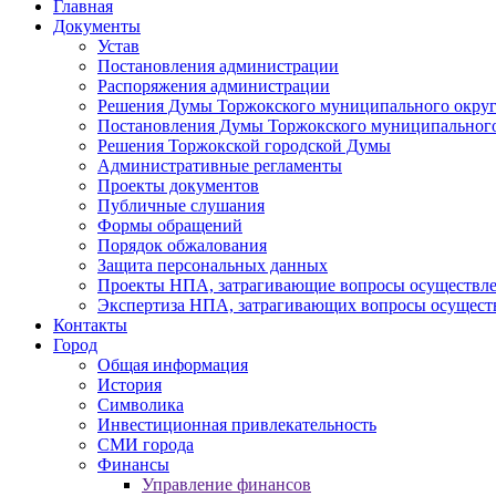
Главная
Документы
Устав
Постановления администрации
Распоряжения администрации
Решения Думы Торжокского муниципального округ
Постановления Думы Торжокского муниципального
Решения Торжокской городской Думы
Административные регламенты
Проекты документов
Публичные слушания
Формы обращений
Порядок обжалования
Защита персональных данных
Проекты НПА, затрагивающие вопросы осуществле
Экспертиза НПА, затрагивающих вопросы осущест
Контакты
Город
Общая информация
История
Символика
Инвестиционная привлекательность
СМИ города
Финансы
Управление финансов