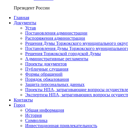
Президент России
Главная
Документы
Устав
Постановления администрации
Распоряжения администрации
Решения Думы Торжокского муниципального округ
Постановления Думы Торжокского муниципального
Решения Торжокской городской Думы
Административные регламенты
Проекты документов
Публичные слушания
Формы обращений
Порядок обжалования
Защита персональных данных
Проекты НПА, затрагивающие вопросы осуществле
Экспертиза НПА, затрагивающих вопросы осущест
Контакты
Город
Общая информация
История
Символика
Инвестиционная привлекательность