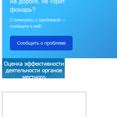
на дороге, не горит
фонарь?
Столкнулись с проблемой —
сообщите о ней!
Сообщить о проблеме