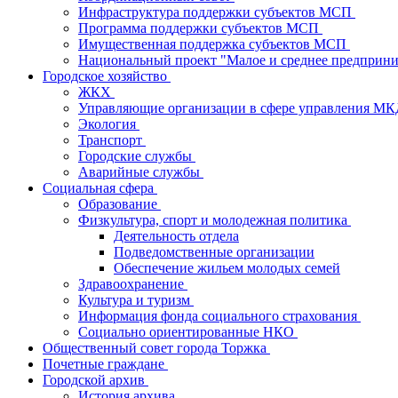
Инфраструктура поддержки субъектов МСП
Программа поддержки субъектов МСП
Имущественная поддержка субъектов МСП
Национальный проект "Малое и среднее предприн
Городское хозяйство
ЖКХ
Управляющие организации в сфере управления М
Экология
Транспорт
Городские службы
Аварийные службы
Социальная сфера
Образование
Физкультура, спорт и молодежная политика
Деятельность отдела
Подведомственные организации
Обеспечение жильем молодых семей
Здравоохранение
Культура и туризм
Информация фонда социального страхования
Социально ориентированные НКО
Общественный совет города Торжка
Почетные граждане
Городской архив
История архива