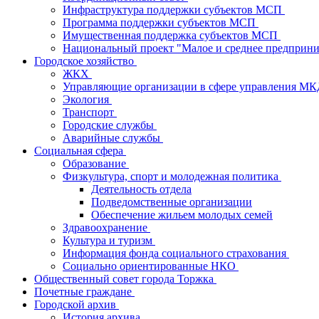
Инфраструктура поддержки субъектов МСП
Программа поддержки субъектов МСП
Имущественная поддержка субъектов МСП
Национальный проект "Малое и среднее предприн
Городское хозяйство
ЖКХ
Управляющие организации в сфере управления М
Экология
Транспорт
Городские службы
Аварийные службы
Социальная сфера
Образование
Физкультура, спорт и молодежная политика
Деятельность отдела
Подведомственные организации
Обеспечение жильем молодых семей
Здравоохранение
Культура и туризм
Информация фонда социального страхования
Социально ориентированные НКО
Общественный совет города Торжка
Почетные граждане
Городской архив
История архива