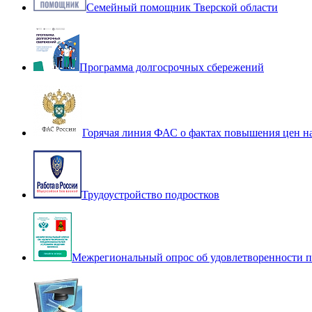
Семейный помощник Тверской области
Программа долгосрочных сбережений
Горячая линия ФАС о фактах повышения цен н
Трудоустройство подростков
Межрегиональный опрос об удовлетворенности п