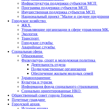
Инфраструктура поддержки субъектов МСП
Программа поддержки субъектов МСП
Имущественная поддержка субъектов МСП
Национальный проект "Малое и среднее предприн
Городское хозяйство
ЖКХ
Управляющие организации в сфере управления М
Экология
Транспорт
Городские службы
Аварийные службы
Социальная сфера
Образование
Физкультура, спорт и молодежная политика
Деятельность отдела
Подведомственные организации
Обеспечение жильем молодых семей
Здравоохранение
Культура и туризм
Информация фонда социального страхования
Социально ориентированные НКО
Общественный совет города Торжка
Почетные граждане
Городской архив
История архива