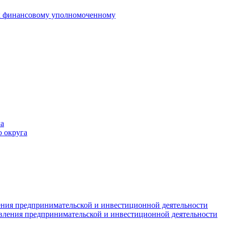
 к финансовому уполномоченному
а
 округа
ния предпринимательской и инвестиционной деятельности
вления предпринимательской и инвестиционной деятельности