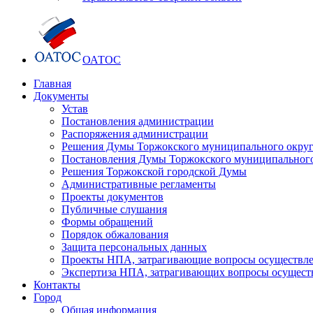
ОАТОС
Главная
Документы
Устав
Постановления администрации
Распоряжения администрации
Решения Думы Торжокского муниципального округ
Постановления Думы Торжокского муниципального
Решения Торжокской городской Думы
Административные регламенты
Проекты документов
Публичные слушания
Формы обращений
Порядок обжалования
Защита персональных данных
Проекты НПА, затрагивающие вопросы осуществле
Экспертиза НПА, затрагивающих вопросы осущест
Контакты
Город
Общая информация