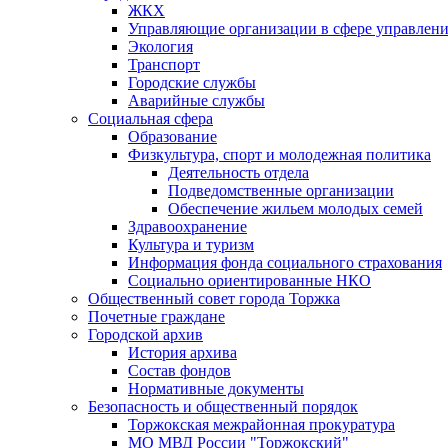
ЖКХ
Управляющие организации в сфере управлен
Экология
Транспорт
Городские службы
Аварийные службы
Социальная сфера
Образование
Физкультура, спорт и молодежная политика
Деятельность отдела
Подведомственные организации
Обеспечение жильем молодых семей
Здравоохранение
Культура и туризм
Информация фонда социального страхования
Социально ориентированные НКО
Общественный совет города Торжка
Почетные граждане
Городской архив
История архива
Состав фондов
Нормативные документы
Безопасность и общественный порядок
Торжокская межрайонная прокуратура
МО МВД России "Торжокский"