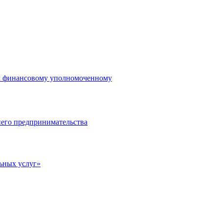
 к финансовому уполномоченному
него предпринимательства
ьных услуг»