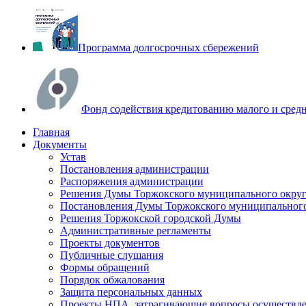
Программа долгосрочных сбережений
Фонд содействия кредитованию малого и сред
Главная
Документы
Устав
Постановления администрации
Распоряжения администрации
Решения Думы Торжокского муниципального округ
Постановления Думы Торжокского муниципального
Решения Торжокской городской Думы
Административные регламенты
Проекты документов
Публичные слушания
Формы обращений
Порядок обжалования
Защита персональных данных
Проекты НПА, затрагивающие вопросы осуществле