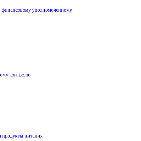
 к финансовому уполномоченному
ному контролю
а продукты питания