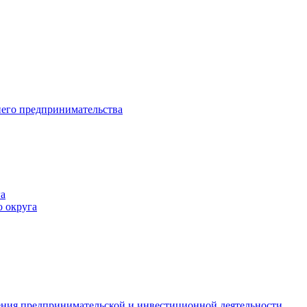
него предпринимательства
а
 округа
ния предпринимательской и инвестиционной деятельности