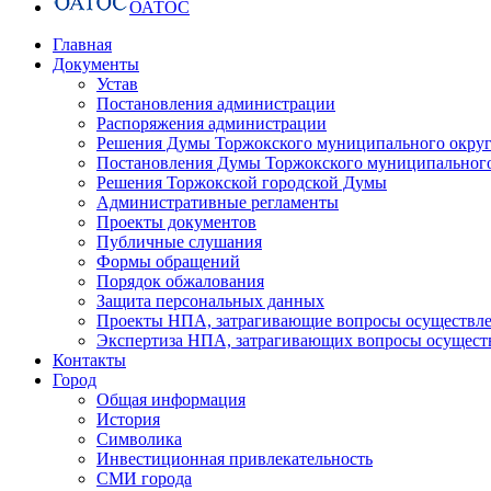
ОАТОС
Главная
Документы
Устав
Постановления администрации
Распоряжения администрации
Решения Думы Торжокского муниципального округ
Постановления Думы Торжокского муниципального
Решения Торжокской городской Думы
Административные регламенты
Проекты документов
Публичные слушания
Формы обращений
Порядок обжалования
Защита персональных данных
Проекты НПА, затрагивающие вопросы осуществле
Экспертиза НПА, затрагивающих вопросы осущест
Контакты
Город
Общая информация
История
Символика
Инвестиционная привлекательность
СМИ города