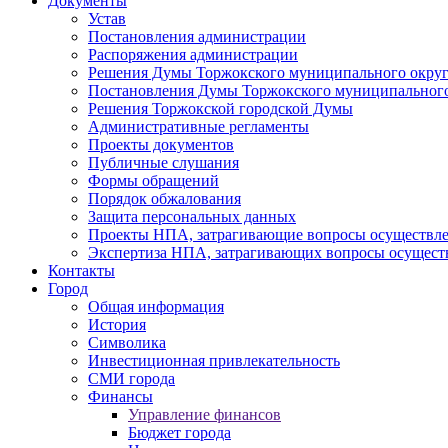
Документы
Устав
Постановления администрации
Распоряжения администрации
Решения Думы Торжокского муниципального округ
Постановления Думы Торжокского муниципального
Решения Торжокской городской Думы
Административные регламенты
Проекты документов
Публичные слушания
Формы обращений
Порядок обжалования
Защита персональных данных
Проекты НПА, затрагивающие вопросы осуществле
Экспертиза НПА, затрагивающих вопросы осущест
Контакты
Город
Общая информация
История
Символика
Инвестиционная привлекательность
СМИ города
Финансы
Управление финансов
Бюджет города