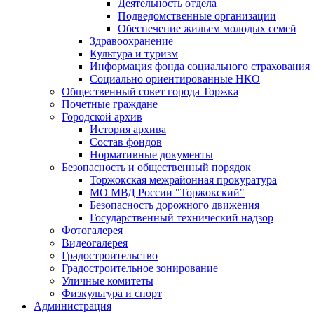
Деятельность отдела
Подведомственные организации
Обеспечение жильем молодых семей
Здравоохранение
Культура и туризм
Информация фонда социального страхования
Социально ориентированные НКО
Общественный совет города Торжка
Почетные граждане
Городской архив
История архива
Состав фондов
Нормативные документы
Безопасность и общественный порядок
Торжокская межрайонная прокуратура
МО МВД России "Торжокский"
Безопасность дорожного движения
Государственный технический надзор
Фотогалерея
Видеогалерея
Градостроительство
Градостроительное зонирование
Уличные комитеты
Физкультура и спорт
Администрация