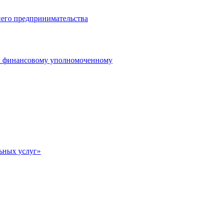
него предпринимательства
 к финансовому уполномоченному
ьных услуг»