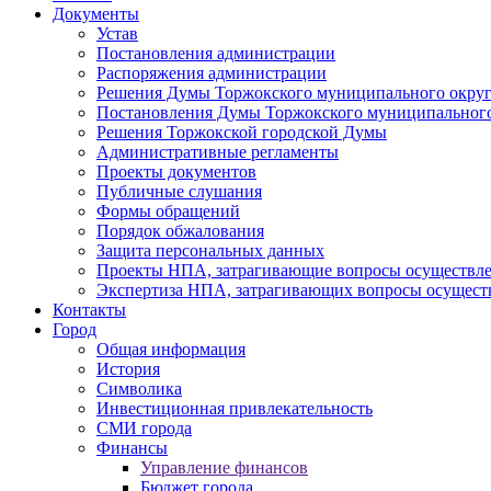
Документы
Устав
Постановления администрации
Распоряжения администрации
Решения Думы Торжокского муниципального округ
Постановления Думы Торжокского муниципального
Решения Торжокской городской Думы
Административные регламенты
Проекты документов
Публичные слушания
Формы обращений
Порядок обжалования
Защита персональных данных
Проекты НПА, затрагивающие вопросы осуществле
Экспертиза НПА, затрагивающих вопросы осущест
Контакты
Город
Общая информация
История
Символика
Инвестиционная привлекательность
СМИ города
Финансы
Управление финансов
Бюджет города