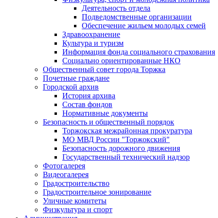
Деятельность отдела
Подведомственные организации
Обеспечение жильем молодых семей
Здравоохранение
Культура и туризм
Информация фонда социального страхования
Социально ориентированные НКО
Общественный совет города Торжка
Почетные граждане
Городской архив
История архива
Состав фондов
Нормативные документы
Безопасность и общественный порядок
Торжокская межрайонная прокуратура
МО МВД России "Торжокский"
Безопасность дорожного движения
Государственный технический надзор
Фотогалерея
Видеогалерея
Градостроительство
Градостроительное зонирование
Уличные комитеты
Физкультура и спорт