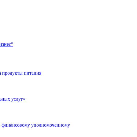
изнес"
а продукты питания
ьных услуг»
 к финансовому уполномоченному