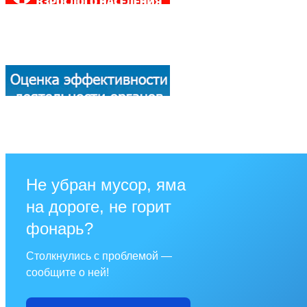
Не убран мусор, яма
на дороге, не горит
фонарь?
Столкнулись с проблемой —
сообщите о ней!